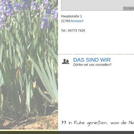
Hauptstraße 1
21769
Armstorf
Tel.:
04773 7429
DAS SIND WIR
Dürfen wir uns vorstellen?
”
In Ruhe genießen... was die Na