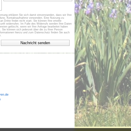
mung erklären Sie sich damit einverstanden, dass wir Ihre
e bzw. Kontaktaufnahme verwenden. Eine Nutzung zu
Dritte findet nicht statt. Sie können Ihre erteilte
ukunft widerrufen. Im Falle des Widerrufs werden Ihre Daten
sten gelöscht, wenn wir Ihre Anfrage bearbeitet haben
. Sie können sich jederzeit über die zu Ihrer Person
nformationen hierzu und zum Datenschutz finden Sie auch
e.
ven.de
m