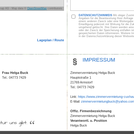
DATENSCHUTZHINWEIS
Mit obiger Zustim
Angaben für die Beantwortung Ihrer Anfrag
einem anderen Zweck oder eine Weitergabe an 
Einwilligung jederzeit mit Wirkung für die Z
umgehend gelöscht. Ihre Daten werden anson
oder der Zweck der Speicherung entfallen ist
gespeicherten Daten informieren. Weitere I
in der Datenschutzerklärung dieser Webseit
Lageplan / Route
IMPRESSUM
Frau Helga Buck
Zimmervermietung Helga Buck
Tel.: 04773 7429
Hauptstraße 1
21769 Armstorf
Tel.: 04773 7429
Link:
https://www.zimmervermietung-cuxha
E-Mail:
zimmervermietungbuck@yahoo.co
Offiz. Firmenbezeichnung
Zimmervermietung Helga Buck
“
Verantwortl. u. Position
tur uns gibt.
Helga Buck